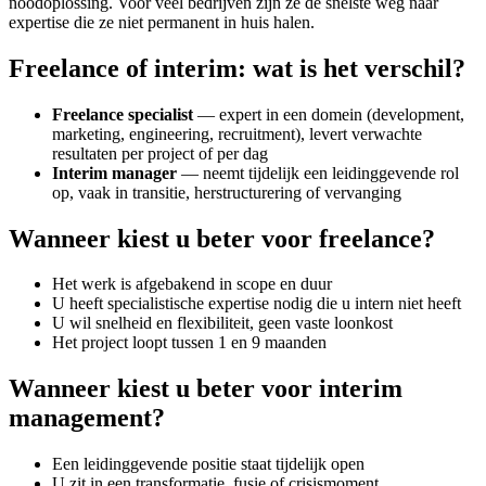
noodoplossing. Voor veel bedrijven zijn ze de snelste weg naar
expertise die ze niet permanent in huis halen.
Freelance of interim: wat is het verschil?
Freelance specialist
— expert in een domein (development,
marketing, engineering, recruitment), levert verwachte
resultaten per project of per dag
Interim manager
— neemt tijdelijk een leidinggevende rol
op, vaak in transitie, herstructurering of vervanging
Wanneer kiest u beter voor freelance?
Het werk is afgebakend in scope en duur
U heeft specialistische expertise nodig die u intern niet heeft
U wil snelheid en flexibiliteit, geen vaste loonkost
Het project loopt tussen 1 en 9 maanden
Wanneer kiest u beter voor interim
management?
Een leidinggevende positie staat tijdelijk open
U zit in een transformatie, fusie of crisismoment