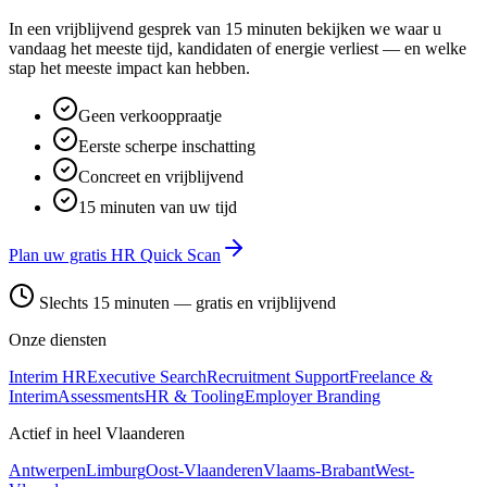
In een vrijblijvend gesprek van 15 minuten bekijken we waar u
vandaag het meeste tijd, kandidaten of energie verliest — en welke
stap het meeste impact kan hebben.
Geen verkooppraatje
Eerste scherpe inschatting
Concreet en vrijblijvend
15 minuten van uw tijd
Plan uw gratis HR Quick Scan
Slechts 15 minuten — gratis en vrijblijvend
Onze diensten
Interim HR
Executive Search
Recruitment Support
Freelance &
Interim
Assessments
HR & Tooling
Employer Branding
Actief in heel Vlaanderen
Antwerpen
Limburg
Oost-Vlaanderen
Vlaams-Brabant
West-