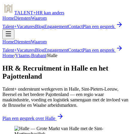
TALENT
+
HR
kan anders
Home
Diensten
Waarom
Talent+
Vacatures
Blog
Engagement
Contact
Plan een gesprek
Home
Diensten
Waarom
Talent+
Vacatures
Blog
Engagement
Contact
Plan een gesprek
Home
/
Vlaams-Brabant
/
Halle
HR & Recruitment in Halle en het
Pajottenland
Talent+ ondersteunt werkgevers in Halle, Sint-Pieters-Leeuw,
Beersel en het bredere Pajottenland — een regio waar
maakindustrie, voeding en logistiek samengaan met de invloed van
de Brusselse en Waalse arbeidsmarkten.
Plan een gesprek over Halle