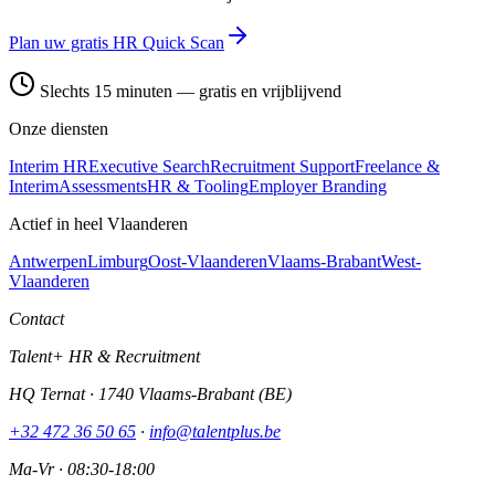
Plan uw gratis HR Quick Scan
Slechts 15 minuten — gratis en vrijblijvend
Onze diensten
Interim HR
Executive Search
Recruitment Support
Freelance &
Interim
Assessments
HR & Tooling
Employer Branding
Actief in heel Vlaanderen
Antwerpen
Limburg
Oost-Vlaanderen
Vlaams-Brabant
West-
Vlaanderen
Contact
Talent+ HR & Recruitment
HQ Ternat · 1740 Vlaams-Brabant (BE)
+32 472 36 50 65
·
info@talentplus.be
Ma-Vr · 08:30-18:00