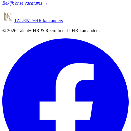
Bekijk onze vacatures →
TALENT
+
HR
kan anders
©
2026
Talent+ HR & Recruitment · HR kan anders.