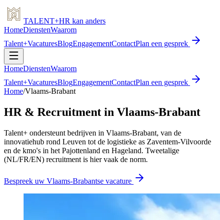
TALENT
+
HR
kan anders
Home
Diensten
Waarom
Talent+
Vacatures
Blog
Engagement
Contact
Plan een gesprek
Home
Diensten
Waarom
Talent+
Vacatures
Blog
Engagement
Contact
Plan een gesprek
Home
/
Vlaams-Brabant
HR & Recruitment in Vlaams-Brabant
Talent+ ondersteunt bedrijven in Vlaams-Brabant, van de
innovatiehub rond Leuven tot de logistieke as Zaventem-Vilvoorde
en de kmo's in het Pajottenland en Hageland. Tweetalige
(NL/FR/EN) recruitment is hier vaak de norm.
Bespreek uw Vlaams-Brabantse vacature