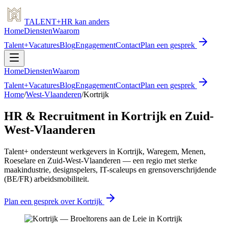
TALENT
+
HR
kan anders
Home
Diensten
Waarom
Talent+
Vacatures
Blog
Engagement
Contact
Plan een gesprek
Home
Diensten
Waarom
Talent+
Vacatures
Blog
Engagement
Contact
Plan een gesprek
Home
/
West-Vlaanderen
/
Kortrijk
HR & Recruitment in Kortrijk en Zuid-
West-Vlaanderen
Talent+ ondersteunt werkgevers in Kortrijk, Waregem, Menen,
Roeselare en Zuid-West-Vlaanderen — een regio met sterke
maakindustrie, designspelers, IT-scaleups en grensoverschrijdende
(BE/FR) arbeidsmobiliteit.
Plan een gesprek over Kortrijk