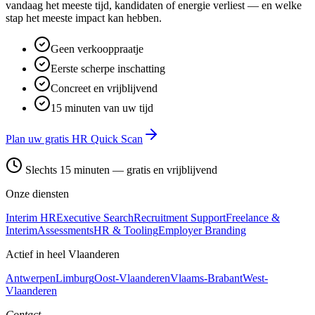
vandaag het meeste tijd, kandidaten of energie verliest — en welke
stap het meeste impact kan hebben.
Geen verkooppraatje
Eerste scherpe inschatting
Concreet en vrijblijvend
15 minuten van uw tijd
Plan uw gratis HR Quick Scan
Slechts 15 minuten — gratis en vrijblijvend
Onze diensten
Interim HR
Executive Search
Recruitment Support
Freelance &
Interim
Assessments
HR & Tooling
Employer Branding
Actief in heel Vlaanderen
Antwerpen
Limburg
Oost-Vlaanderen
Vlaams-Brabant
West-
Vlaanderen
Contact